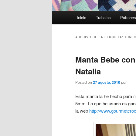
Menú
Inicio
Trabajos
Patrone
principal
ARCHIVO DE LA ETIQUETA:
TUNEC
Manta Bebe con
Natalia
Posted on
27 agosto, 2010
por
Esta manta la he hecho para mi
5mm. Lo que he usado es ganch
la web
http://www.gourmetcro