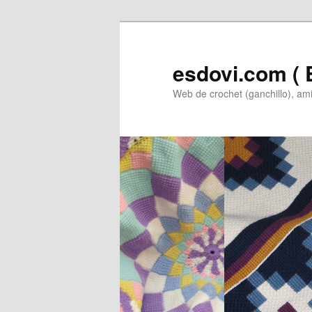
Ir
Ir
al
al
contenido
contenido
esdovi.com ( E
principal
secundario
Web de crochet (ganchillo), am