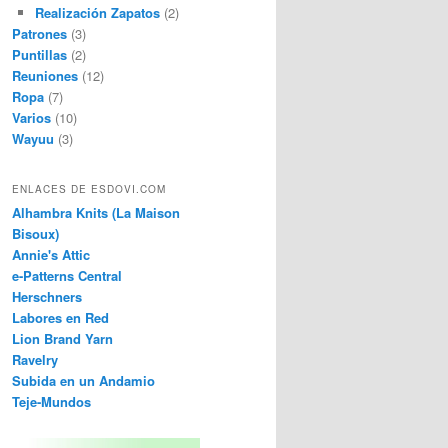
Realización Zapatos
(2)
Patrones
(3)
Puntillas
(2)
Reuniones
(12)
Ropa
(7)
Varios
(10)
Wayuu
(3)
ENLACES DE ESDOVI.COM
Alhambra Knits (La Maison
Bisoux)
Annie's Attic
e-Patterns Central
Herschners
Labores en Red
Lion Brand Yarn
Ravelry
Subida en un Andamio
Teje-Mundos