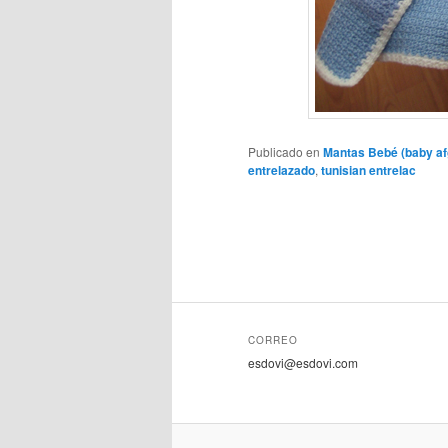
Publicado en
Mantas Bebé (baby af
entrelazado
,
tunisian entrelac
CORREO
esdovi@esdovi.com