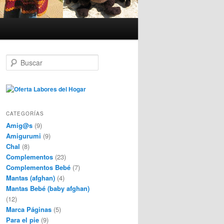
B
u
s
c
a
r
CATEGORÍAS
Amig@s
(9)
Amigurumi
(9)
Chal
(8)
Complementos
(23)
Complementos Bebé
(7)
Mantas (afghan)
(4)
Mantas Bebé (baby afghan)
(12)
Marca Páginas
(5)
Para el pie
(9)