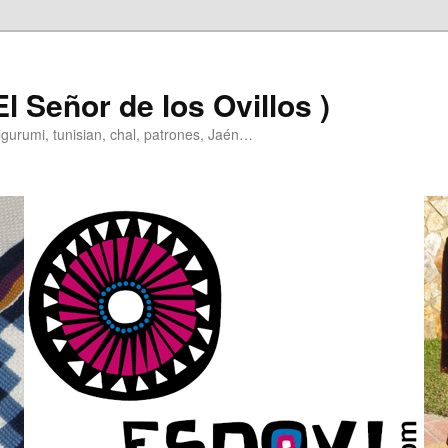
l Señor de los Ovillos )
igurumi, tunisian, chal, patrones, Jaén…