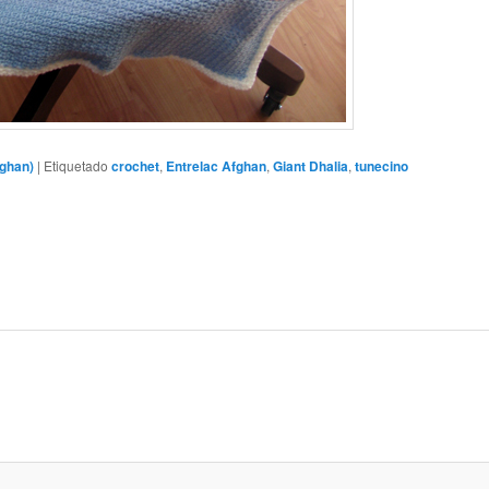
ghan)
|
Etiquetado
crochet
,
Entrelac Afghan
,
Giant Dhalia
,
tunecino