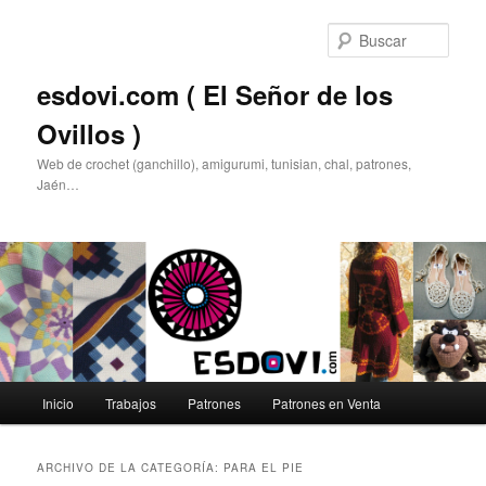
Ir
Ir
al
al
Busc
contenido
contenido
principal
secundario
esdovi.com ( El Señor de los
Ovillos )
Web de crochet (ganchillo), amigurumi, tunisian, chal, patrones,
Jaén…
Menú
Inicio
Trabajos
Patrones
Patrones en Venta
principal
ARCHIVO DE LA CATEGORÍA:
PARA EL PIE