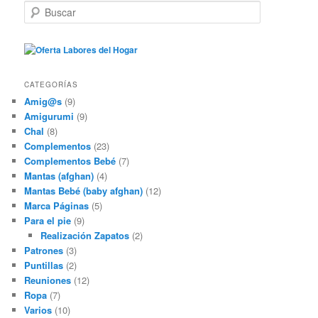
B
u
s
c
a
r
CATEGORÍAS
Amig@s
(9)
Amigurumi
(9)
Chal
(8)
Complementos
(23)
Complementos Bebé
(7)
Mantas (afghan)
(4)
Mantas Bebé (baby afghan)
(12)
Marca Páginas
(5)
Para el pie
(9)
Realización Zapatos
(2)
Patrones
(3)
Puntillas
(2)
Reuniones
(12)
Ropa
(7)
Varios
(10)