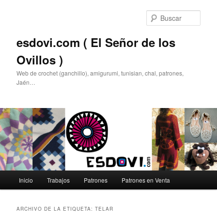
Ir
Ir
al
al
Busc
contenido
contenido
principal
secundario
esdovi.com ( El Señor de los
Ovillos )
Web de crochet (ganchillo), amigurumi, tunisian, chal, patrones,
Jaén…
Menú
Inicio
Trabajos
Patrones
Patrones en Venta
principal
ARCHIVO DE LA ETIQUETA:
TELAR