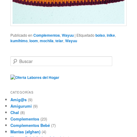
Publicado en
Complementos
,
Wayuu
|
Etiquetado
bolso
,
inlke
,
kumihimo
,
loom
,
mochila
,
telar
,
Wayuu
B
u
s
c
a
r
CATEGORÍAS
Amig@s
(9)
Amigurumi
(9)
Chal
(8)
Complementos
(23)
Complementos Bebé
(7)
Mantas (afghan)
(4)