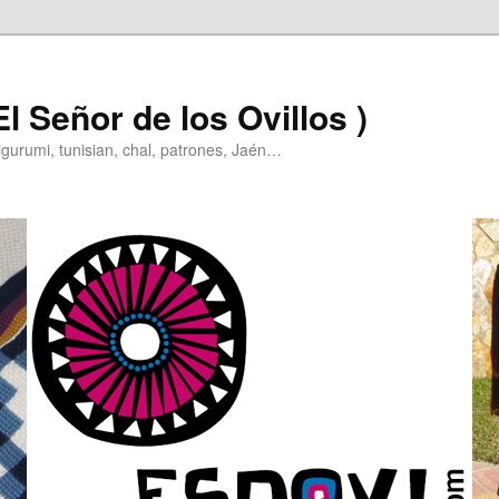
l Señor de los Ovillos )
igurumi, tunisian, chal, patrones, Jaén…