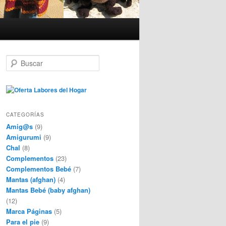
B
u
s
c
a
r
CATEGORÍAS
Amig@s
(9)
Amigurumi
(9)
Chal
(8)
Complementos
(23)
Complementos Bebé
(7)
Mantas (afghan)
(4)
Mantas Bebé (baby afghan)
(12)
Marca Páginas
(5)
Para el pie
(9)