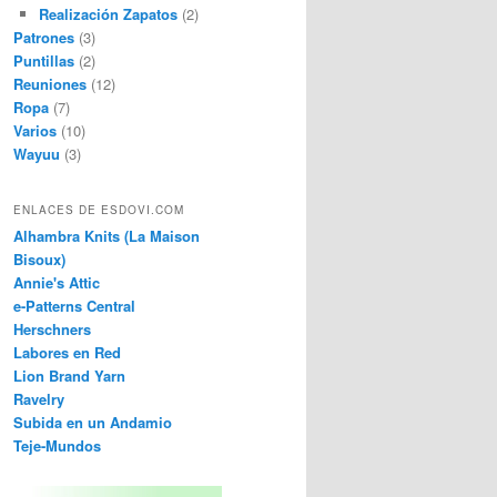
Realización Zapatos
(2)
Patrones
(3)
Puntillas
(2)
Reuniones
(12)
Ropa
(7)
Varios
(10)
Wayuu
(3)
ENLACES DE ESDOVI.COM
Alhambra Knits (La Maison
Bisoux)
Annie's Attic
e-Patterns Central
Herschners
Labores en Red
Lion Brand Yarn
Ravelry
Subida en un Andamio
Teje-Mundos