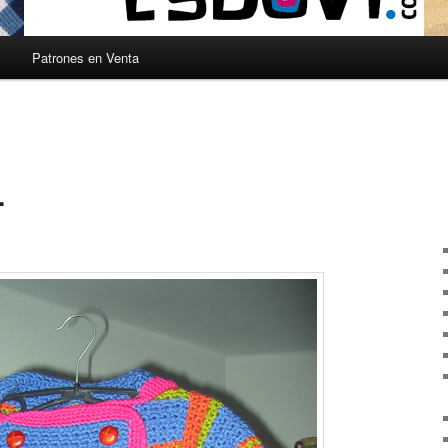
s
Patrones en Venta
.