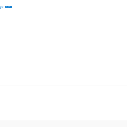
go
,
coat