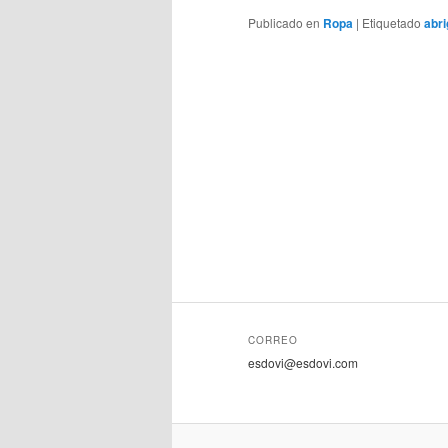
Publicado en
Ropa
|
Etiquetado
abri
CORREO
esdovi@esdovi.com