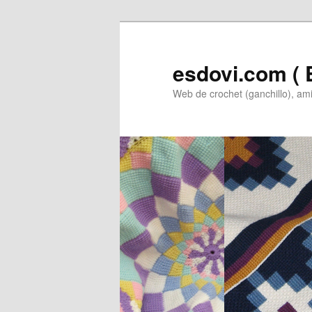
Ir
Ir
al
al
contenido
contenido
esdovi.com ( E
principal
secundario
Web de crochet (ganchillo), am