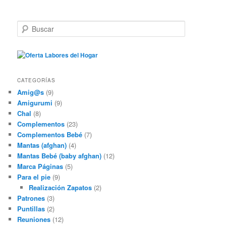
B
u
s
c
a
r
CATEGORÍAS
Amig@s
(9)
Amigurumi
(9)
Chal
(8)
Complementos
(23)
Complementos Bebé
(7)
Mantas (afghan)
(4)
Mantas Bebé (baby afghan)
(12)
Marca Páginas
(5)
Para el pie
(9)
Realización Zapatos
(2)
Patrones
(3)
Puntillas
(2)
Reuniones
(12)