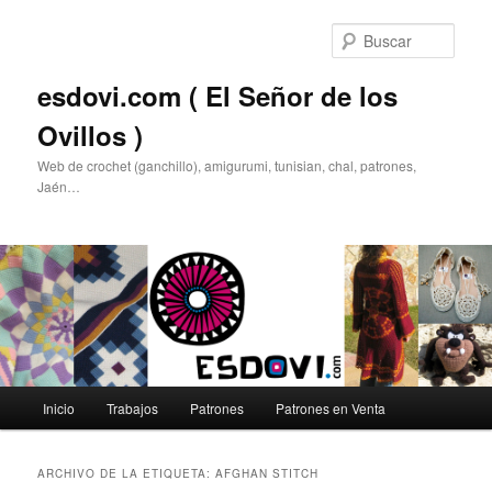
Ir
Ir
al
al
Busc
contenido
contenido
principal
secundario
esdovi.com ( El Señor de los
Ovillos )
Web de crochet (ganchillo), amigurumi, tunisian, chal, patrones,
Jaén…
Menú
Inicio
Trabajos
Patrones
Patrones en Venta
principal
ARCHIVO DE LA ETIQUETA:
AFGHAN STITCH