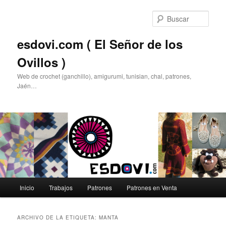
Ir
Ir
al
al
Busc
contenido
contenido
principal
secundario
esdovi.com ( El Señor de los
Ovillos )
Web de crochet (ganchillo), amigurumi, tunisian, chal, patrones,
Jaén…
Menú
Inicio
Trabajos
Patrones
Patrones en Venta
principal
ARCHIVO DE LA ETIQUETA:
MANTA