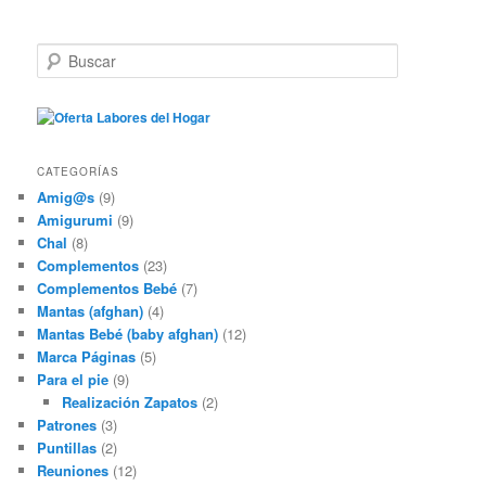
B
u
s
c
a
r
CATEGORÍAS
Amig@s
(9)
Amigurumi
(9)
Chal
(8)
Complementos
(23)
Complementos Bebé
(7)
Mantas (afghan)
(4)
Mantas Bebé (baby afghan)
(12)
Marca Páginas
(5)
Para el pie
(9)
Realización Zapatos
(2)
Patrones
(3)
Puntillas
(2)
Reuniones
(12)