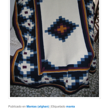
Publicado en
Mantas (afghan)
|
Etiquetado
manta