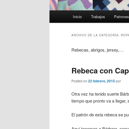
Menú
Inicio
Trabajos
Patrone
principal
ARCHIVO DE LA CATEGORÍA:
ROP
Rebecas, abrigos, jersey,…
Rebeca con Cap
Posted on
22 febrero, 2015
por
Otra vez ha tenido suerte Bár
tiempo que pronto va a llegar,
El patrón de esta rebeca se pu
Aquí tenemos a Bárbara, como