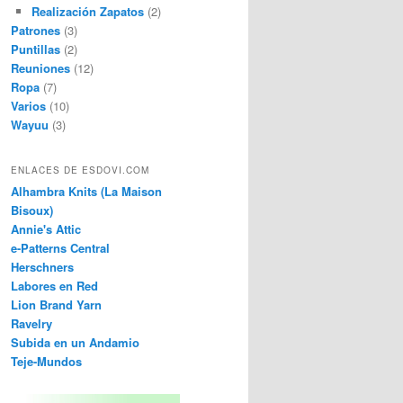
Realización Zapatos
(2)
Patrones
(3)
Puntillas
(2)
Reuniones
(12)
Ropa
(7)
Varios
(10)
Wayuu
(3)
ENLACES DE ESDOVI.COM
Alhambra Knits (La Maison
Bisoux)
Annie's Attic
e-Patterns Central
Herschners
Labores en Red
Lion Brand Yarn
Ravelry
Subida en un Andamio
Teje-Mundos