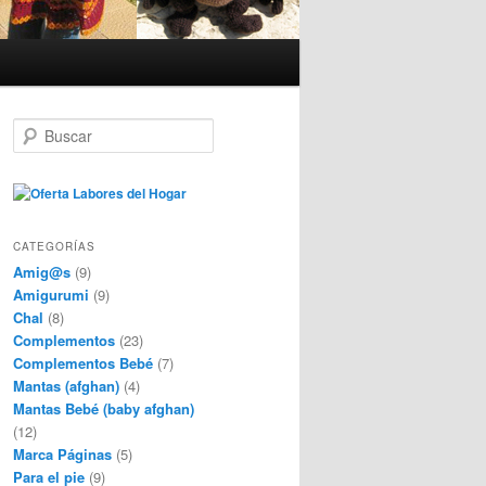
B
u
s
c
a
r
CATEGORÍAS
Amig@s
(9)
Amigurumi
(9)
Chal
(8)
Complementos
(23)
Complementos Bebé
(7)
Mantas (afghan)
(4)
Mantas Bebé (baby afghan)
(12)
Marca Páginas
(5)
Para el pie
(9)