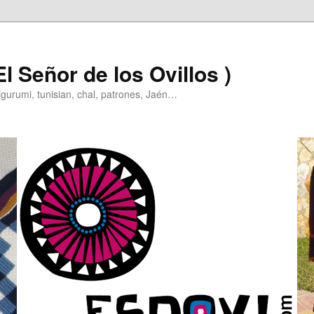
l Señor de los Ovillos )
igurumi, tunisian, chal, patrones, Jaén…