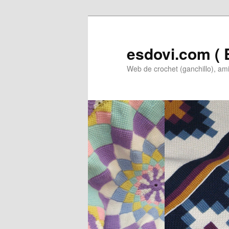
Ir
Ir
al
al
contenido
contenido
esdovi.com ( E
principal
secundario
Web de crochet (ganchillo), am