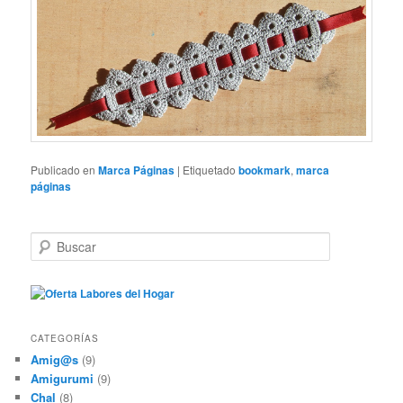
Publicado en
Marca Páginas
|
Etiquetado
bookmark
,
marca
páginas
B
u
s
c
a
r
CATEGORÍAS
Amig@s
(9)
Amigurumi
(9)
Chal
(8)