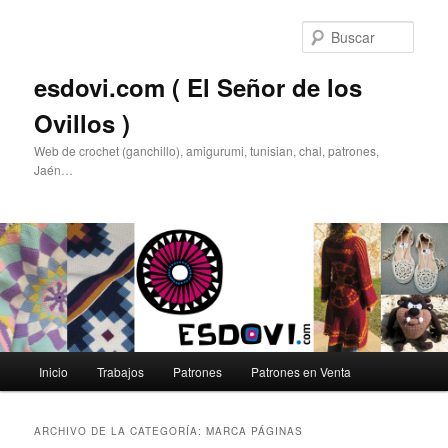
Ir
Ir
al
al
Busc
contenido
contenido
principal
secundario
esdovi.com ( El Señor de los
Ovillos )
Web de crochet (ganchillo), amigurumi, tunisian, chal, patrones,
Jaén…
Menú
Inicio
Trabajos
Patrones
Patrones en Venta
principal
ARCHIVO DE LA CATEGORÍA:
MARCA PÁGINAS