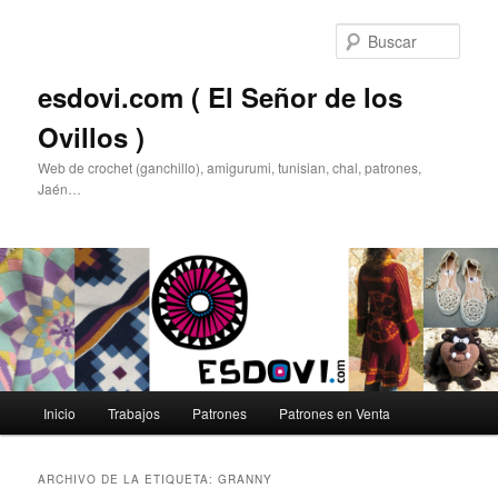
Ir
Ir
al
al
Busc
contenido
contenido
principal
secundario
esdovi.com ( El Señor de los
Ovillos )
Web de crochet (ganchillo), amigurumi, tunisian, chal, patrones,
Jaén…
Menú
Inicio
Trabajos
Patrones
Patrones en Venta
principal
ARCHIVO DE LA ETIQUETA:
GRANNY