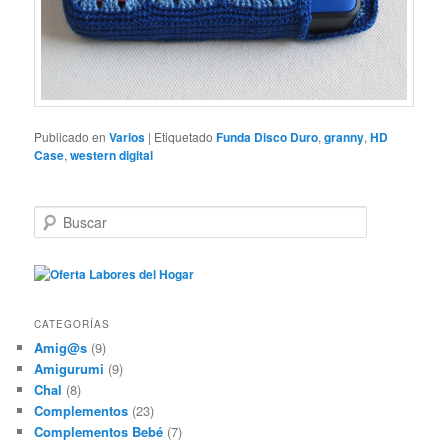
Publicado en
Varios
|
Etiquetado
Funda Disco Duro
,
granny
,
HD
Case
,
western digital
B
u
s
c
a
r
CATEGORÍAS
Amig@s
(9)
Amigurumi
(9)
Chal
(8)
Complementos
(23)
Complementos Bebé
(7)