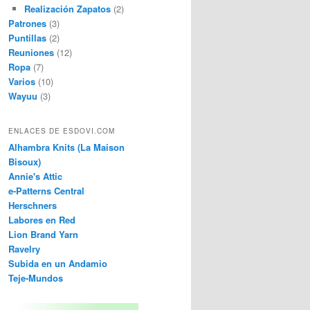
Realización Zapatos
(2)
Patrones
(3)
Puntillas
(2)
Reuniones
(12)
Ropa
(7)
Varios
(10)
Wayuu
(3)
ENLACES DE ESDOVI.COM
Alhambra Knits (La Maison
Bisoux)
Annie's Attic
e-Patterns Central
Herschners
Labores en Red
Lion Brand Yarn
Ravelry
Subida en un Andamio
Teje-Mundos