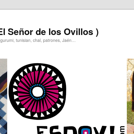
l Señor de los Ovillos )
igurumi, tunisian, chal, patrones, Jaén…