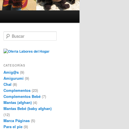
B
u
s
c
a
r
CATEGORÍAS
Amig@s
(9)
Amigurumi
(9)
Chal
(8)
Complementos
(23)
Complementos Bebé
(7)
Mantas (afghan)
(4)
Mantas Bebé (baby afghan)
(12)
Marca Páginas
(5)
Para el pie
(9)