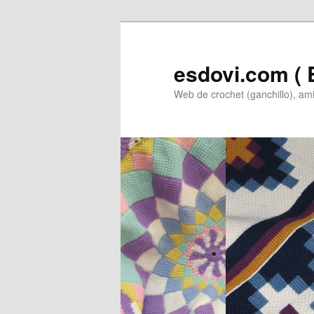
Ir
Ir
al
al
contenido
contenido
esdovi.com ( E
principal
secundario
Web de crochet (ganchillo), am