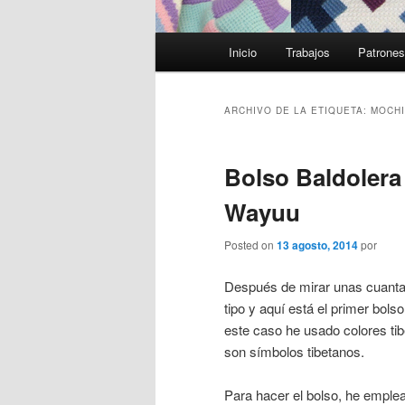
Menú
Inicio
Trabajos
Patrone
principal
ARCHIVO DE LA ETIQUETA:
MOCHI
Bolso Baldolera
Wayuu
Posted on
13 agosto, 2014
por
Después de mirar unas cuanta
tipo y aquí está el primer bol
este caso he usado colores tib
son símbolos tibetanos.
Para hacer el bolso, he emplea