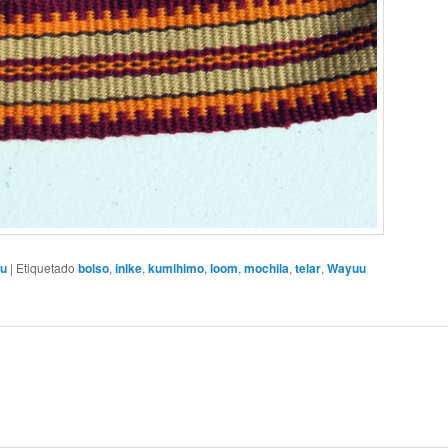
u
|
Etiquetado
bolso
,
inlke
,
kumihimo
,
loom
,
mochila
,
telar
,
Wayuu